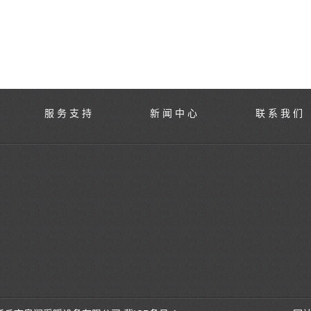
服 务 支 持
新 闻 中 心
联 系 我 们